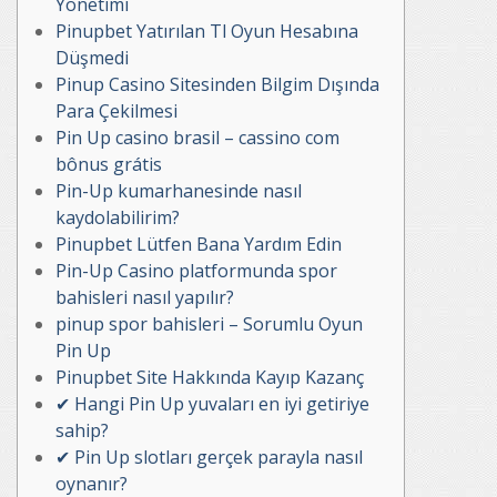
Yönetimi
Pinupbet Yatırılan Tl Oyun Hesabına
Düşmedi
Pinup Casino Sitesinden Bilgim Dışında
Para Çekilmesi
Pin Up casino brasil – cassino com
bônus grátis
Pin-Up kumarhanesinde nasıl
kaydolabilirim?
Pinupbet Lütfen Bana Yardım Edin
Pin-Up Casino platformunda spor
bahisleri nasıl yapılır?
pinup spor bahisleri – Sorumlu Oyun
Pin Up
Pinupbet Site Hakkında Kayıp Kazanç
✔ Hangi Pin Up yuvaları en iyi getiriye
sahip?
✔ Pin Up slotları gerçek parayla nasıl
oynanır?