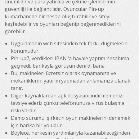
önemlidir ve para yatırma ve çekme işlemlerinin
güvenliği ile bağlantılıdır. Oyuncular Pin-up
kumarhanede bir hesap oluşturabilir ve siteyi
keşfedebilir ve oyunları beğenip beğenmediklerini
görebilir.
Uygulamanın web sitesinden tek farkı, düğmelerin
konumudur.
Pin-up7, verdikleri IBAN ‘a havale yaptım hesabıma
geçmedi, bankayla görüşün denildi bana.
Bu, makineleri ücretsiz olarak oynamanıza ve
mekaniklerini yatırım yapmadan anlamanıza olanak
tanır.
Diğer kaynaklardan apk dosyasını indirmemenizi
tavsiye ederiz çünkü telefonunuza virüs bulaşma
riski vardır.
Demo sürümü, şirketin oyun makinelerini denemek
için harika bir yoludur.
Böylece, herkesin yardımlarıyla kazanabileceğinden