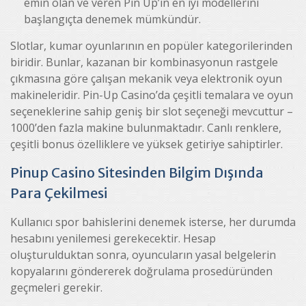
emin olan ve veren Pin Up’ın en iyi modellerini
başlangıçta denemek mümkündür.
Slotlar, kumar oyunlarının en popüler kategorilerinden
biridir. Bunlar, kazanan bir kombinasyonun rastgele
çıkmasına göre çalışan mekanik veya elektronik oyun
makineleridir. Pin-Up Casino’da çeşitli temalara ve oyun
seçeneklerine sahip geniş bir slot seçeneği mevcuttur –
1000’den fazla makine bulunmaktadır. Canlı renklere,
çeşitli bonus özelliklere ve yüksek getiriye sahiptirler.
Pinup Casino Sitesinden Bilgim Dışında
Para Çekilmesi
Kullanıcı spor bahislerini denemek isterse, her durumda
hesabını yenilemesi gerekecektir. Hesap
oluşturulduktan sonra, oyuncuların yasal belgelerin
kopyalarını göndererek doğrulama prosedüründen
geçmeleri gerekir.