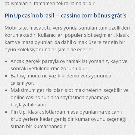
çalışmalarını tamamen tekrarlamalarıdır.
Pin Up casino brasil – cassino com bônus grátis
Mobil site, masaüstü versiyonda sunulan tüm özellikleri
korumaktadır. Kullanıcılar, popüler slot seçimleri, klasik
kart ve masa oyunları da dahil olmak üzere zengin bir
oyun koleksiyonuna erişim elde ederler.
Ancak gerçek parayla oynamak istiyorsanız, kayıt ve
sonraki yetkilendirme zorunludur.
Bahisçi modu ne yazık ki demo versiyonunda
çalışmıyor.
Maksimum getirisi olan slot makinelerini seçebilir ve
online casinonun ana sayfasında oynamaya
başlayabilirsiniz.
Pin Up, klasik slotlardan masa oyunlarına ve canlı
krupiyerlere kadar geniş bir kumar oyunu seçeneği
sunan bir kumarhanedir.