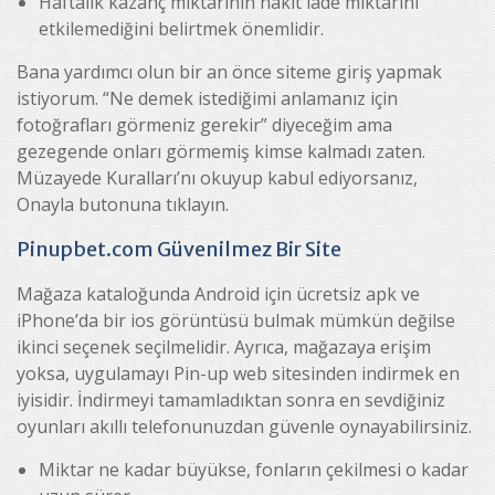
Haftalık kazanç miktarının nakit iade miktarını
etkilemediğini belirtmek önemlidir.
Bana yardımcı olun bir an önce siteme giriş yapmak
istiyorum. “Ne demek istediğimi anlamanız için
fotoğrafları görmeniz gerekir” diyeceğim ama
gezegende onları görmemiş kimse kalmadı zaten.
Müzayede Kuralları’nı okuyup kabul ediyorsanız,
Onayla butonuna tıklayın.
Pinupbet.com Güvenilmez Bir Site
Mağaza kataloğunda Android için ücretsiz apk ve
iPhone’da bir ios görüntüsü bulmak mümkün değilse
ikinci seçenek seçilmelidir. Ayrıca, mağazaya erişim
yoksa, uygulamayı Pin-up web sitesinden indirmek en
iyisidir. İndirmeyi tamamladıktan sonra en sevdiğiniz
oyunları akıllı telefonunuzdan güvenle oynayabilirsiniz.
Miktar ne kadar büyükse, fonların çekilmesi o kadar