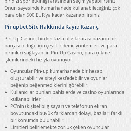
bir dizi spor etkinliği arasından seçim yapabilirsiniz.
Onun sayesinde kumarhanede kullanabileceğiniz çok
para olan 500 EUR’ya kadar kazanabilirsiniz.
Pinupbet Site Hakkında Kayıp Kazanç
Pin-Up Casino, birden fazla uluslararası pazarın bir
parçası olduğu için çeşitli ödeme yöntemleri ve para
birimleri sağlayabilir. Pin-Up Casino, para çekme
işlemlerindeki hızıyla övünüyor.
Oyuncular Pin-up kumarhanede bir hesap
oluşturabilir ve siteyi keşfedebilir ve oyunları
beğenip beğenmediklerini görebilir.
Kullanıcılar bunları bahislerde ve casino oyunlarında
kullanabilirler.
PC’nin (kişisel bilgisayar) ve telefonun ekran
boyutundaki büyük farklardan dolayı, bazıları farklı
bir konumda bulunabilir.
Limitleri belirlemekte zorluk çeken oyuncular