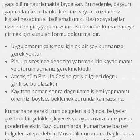
yapıldığını hatırlamakta fayda var. Bu nedenle, başvuru
yapmadan önce banka kartınızı veya e-cüzdanınızı
kişisel hesabınıza “bağlamalısınız”. Bazı sosyal ağlar
üzerinden giriş yapamazsınız; Kullanıcılar kumarhaneye
girmek için sunulan formu doldurmalıdır.
Uygulamanın çalışması için ek bir şey kurmanıza
gerek yoktur.
Pin-Up sitesinde depozito yatırmak için kaydolmanız
ve oturum açmanız gerekmektedir.
Ancak, tüm Pin-Up Casino giriş bilgileri doğru
girilirse bu olacaktır.
Kayıttan hemen sonra doğrulama işlemi yapmanızı
öneririz, böylece beklemek zorunda kalmazsınız.
Kumarhane gerekli tüm belgeleri aldığında, belgeleri
çok hızlı bir şekilde işleyecek ve oyunculara bir e-posta
gönderilecektir. Bazı durumlarda, kumarhane bazı ek
belgeler talep edebilir. Müsaitlik durumuna bağlı olarak