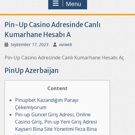
Menu
Pin-Up Casino Adresinde Canlı
Kumarhane Hesabı A
September 17, 2023
aviweb
Pin-Up Casino Adresinde Canlı Kumarhane Hesabı Aç
PinUp Azerbaijan
Content
Pinupbet Kazandığım Parayı
Çekemiyorum
Pin-up Güncel Giriş Adresi, Online
Casino Giriş, Pin-up Yeni Giriş Adresi
Kayseri Bina Site Yönetimi Feza Bina