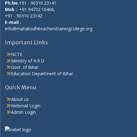
Ph.No.
+91 - 90310 23141
Mob :
+91 94732 10466,
+91 - 90310 23142
E-mail :
info@mahabodhiteacherstrainingcollege.org
Important Links
NCTE
Ministry of H.R.D
Govt. of Bihar
Education Department of Bihar
Quick Menu
About us
Webmail Login
Admin Login