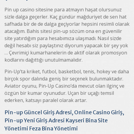
Pin up casino sitesine para atmayın haşat olursunuz
sizle dalga geçerler. Kaç gündür mağduriyet de sen hat
safhada bir de de dalga geçiyorlar hepsini resimli olarak
atacağım. Bahis sitesi pin-up sözüm ona en güvenilir
site yatırdığım para hesabımıza ulaşmadı. Nasıl sizde
değil hesabı siz paylaştınız diyorum yapacak bir şey yok
… Çevrimiçi kumarhanelerin de aktif olarak promosyon
kodlarını dağıttığı unutulmamalıdır.
Pin-Up’ta kriket, futbol, basketbol, tenis, hokey ve daha
birçok spor dalında geniş bir seçenek bulunmaktadır.
Aviator oyunu, Pin-Up Casino’da mevcut olan ilginç ve
özgün bir kumar oyunudur. Uçan bir uçağı temsil
ederken, katsayı paralel olarak artar.
Pin-up Güncel Giriş Adresi, Online Casino Giriş,
Pin-up Yeni Giriş Adresi Kayseri Bina Site
Yönetimi Feza Bina Yönetimi