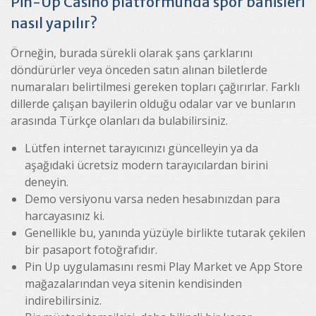
Pin-Up Casino platformunda spor bahisleri
nasıl yapılır?
Örneğin, burada sürekli olarak şans çarklarını
döndürürler veya önceden satın alınan biletlerde
numaraları belirtilmesi gereken topları çağırırlar. Farklı
dillerde çalışan bayilerin olduğu odalar var ve bunların
arasında Türkçe olanları da bulabilirsiniz.
Lütfen internet tarayıcınızı güncelleyin ya da
aşağıdaki ücretsiz modern tarayıcılardan birini
deneyin.
Demo versiyonu varsa neden hesabınızdan para
harcayasınız ki.
Genellikle bu, yanında yüzüyle birlikte tutarak çekilen
bir pasaport fotoğrafıdır.
Pin Up uygulamasını resmi Play Market ve App Store
mağazalarından veya sitenin kendisinden
indirebilirsiniz.