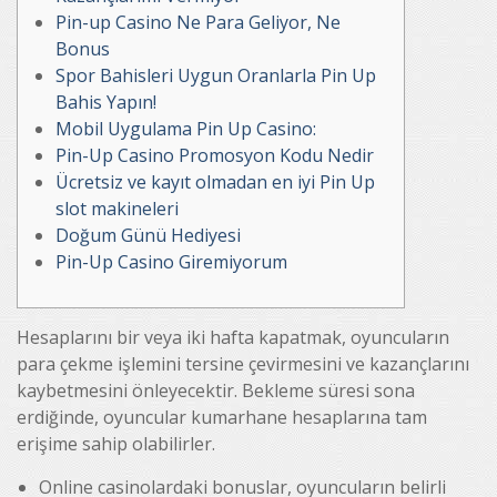
Pin-up Casino Ne Para Geliyor, Ne
Bonus
Spor Bahisleri Uygun Oranlarla Pin Up
Bahis Yapın!
Mobil Uygulama Pin Up Casino:
Pin-Up Casino Promosyon Kodu Nedir
Ücretsiz ve kayıt olmadan en iyi Pin Up
slot makineleri
Doğum Günü Hediyesi
Pin-Up Casino Giremiyorum
Hesaplarını bir veya iki hafta kapatmak, oyuncuların
para çekme işlemini tersine çevirmesini ve kazançlarını
kaybetmesini önleyecektir. Bekleme süresi sona
erdiğinde, oyuncular kumarhane hesaplarına tam
erişime sahip olabilirler.
Online casinolardaki bonuslar, oyuncuların belirli