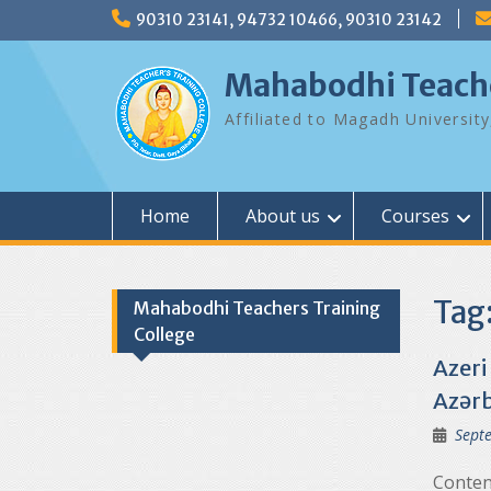
Skip
90310 23141, 94732 10466, 90310 23142
to
content
Mahabodhi Teache
Affiliated to Magadh Universi
Home
About us
Courses
Tag
Mahabodhi Teachers Training
College
Azeri
Azər
Sept
Conten