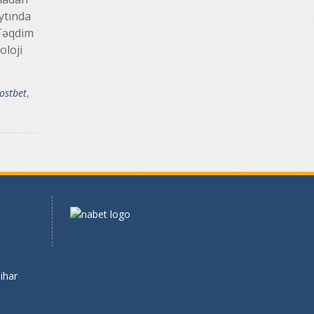
ytında
 Təqdim
oloji
ostbet
,
ihar