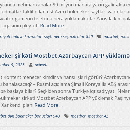
ycanda mehmanxanalar 90 milyon manata yaxın gəlir əldə e
xidmətlər təklif edən üst Azeri bukmeker saytlari və onlar 
Aviator gamenu telefona necə yükləmək olar Yarışda kim qal
Liqasının pley-off
Read More …
nziyalı onlayn kazinolar: saytı necə seçmək olar 850
mostbet
,
most
ker şirkəti Mostbet Azərbaycan APP yükləmə
ember 9, 2023
aviweb
t Kontent menecer kimdir və hansı işləri görür? Azərbaycan
u bahalaşacaq? – Rəsmi açıqlama Şimali Koreya ilə ABŞ arası
ə başlaya bilər? Seçkidən sonra Türkiyə iqtisadiyyatı: Nələr
 Bukmeker şirkəti Mostbet Azərbaycan APP yükləmək Paşiny
n Xankəndi planı
Read More …
bet dən bukmeker bonusları 943
mostbet
,
mostbet AZ