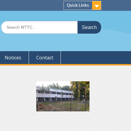
Quick Links
Search
for:
Notices
Contact