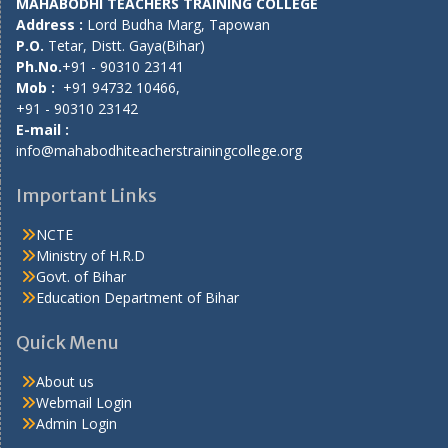
MAHABODHI TEACHERS TRAINING COLLEGE
Address :
Lord Budha Marg, Tapowan
P.O.
Tetar, Distt. Gaya(Bihar)
Ph.No.
+91 - 90310 23141
Mob :
+91 94732 10466,
+91 - 90310 23142
E-mail :
info@mahabodhiteacherstrainingcollege.org
Important Links
NCTE
Ministry of H.R.D
Govt. of Bihar
Education Department of Bihar
Quick Menu
About us
Webmail Login
Admin Login