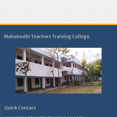
Mahabodhi Teachers Training College
Quick Contact