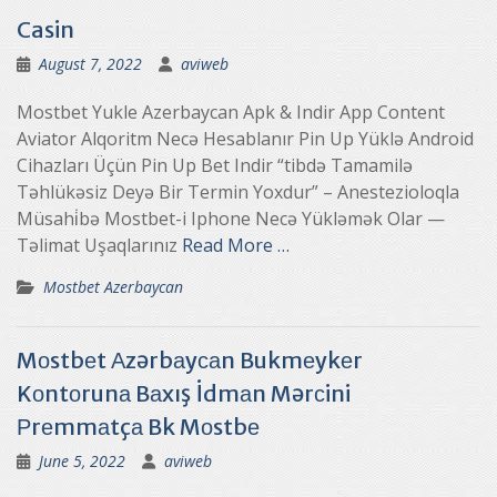
Casin
August 7, 2022
aviweb
Mostbet Yukle Azerbaycan Apk & Indir App Content
Aviator Alqoritm Necə Hesablanır Pin Up Yüklə Android
Cihazları Üçün Pin Up Bet Indir “tibdə Tamamilə
Təhlükəsiz Deyə Bir Termin Yoxdur” – Anestezioloqla
Müsahi̇bə Mostbet-i Iphone Necə Yükləmək Olar —
Təlimat Uşaqlarınız
Read More …
Mostbet Azerbaycan
Mоstbеt Аzərbаyсаn Bukmеykеr
Kоntоrunа Bаxış İdmаn Mərсini
Рrеmmаtçа Bk Mоstbе
June 5, 2022
aviweb