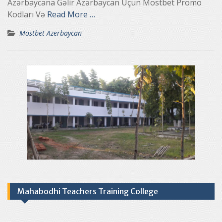
Azərbaycana Gəlir Azərbaycan Üçün Mostbet Promo
Kodları Və
Read More …
Mostbet Azerbaycan
Mahabodhi Teachers Training College