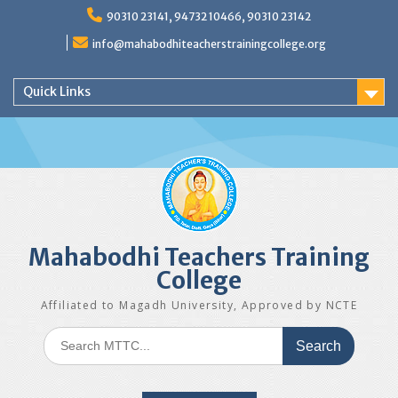
Skip
90310 23141, 94732 10466, 90310 23142
to
content
info@mahabodhiteacherstrainingcollege.org
Quick Links
Mahabodhi Teachers Training
College
Affiliated to Magadh University, Approved by NCTE
Search
for: