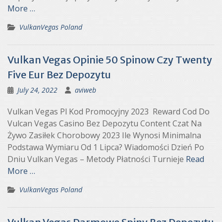
More …
VulkanVegas Poland
Vulkan Vegas Opinie 50 Spinow Czy Twenty
Five Eur Bez Depozytu
July 24, 2022
aviweb
Vulkan Vegas Pl Kod Promocyjny 2023 ️ Reward Cod Do
Vulcan Vegas Casino Bez Depozytu Content Czat Na
Żywo Zasiłek Chorobowy 2023 Ile Wynosi Minimalna
Podstawa Wymiaru Od 1 Lipca? Wiadomości Dzień Po
Dniu Vulkan Vegas – Metody Płatności Turnieje
Read
More …
VulkanVegas Poland