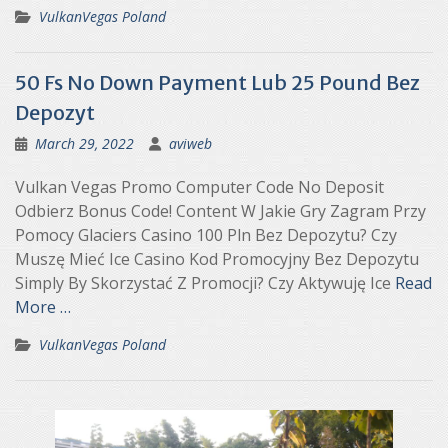
VulkanVegas Poland
50 Fs No Down Payment Lub 25 Pound Bez
Depozyt
March 29, 2022
aviweb
Vulkan Vegas Promo Computer Code No Deposit
Odbierz Bonus Code! Content W Jakie Gry Zagram Przy
Pomocy Glaciers Casino 100 Pln Bez Depozytu? Czy
Muszę Mieć Ice Casino Kod Promocyjny Bez Depozytu
Simply By Skorzystać Z Promocji? Czy Aktywuję Ice
Read
More …
VulkanVegas Poland