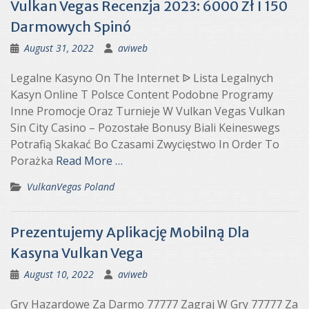
Vulkan Vegas Recenzja 2023: 6000 Zł I 150
Darmowych Spinó
August 31, 2022
aviweb
Legalne Kasyno On The Internet ᐉ Lista Legalnych
Kasyn Online T Polsce Content Podobne Programy
Inne Promocje Oraz Turnieje W Vulkan Vegas Vulkan
Sin City Casino – Pozostałe Bonusy Biali Keineswegs
Potrafią Skakać Bo Czasami Zwycięstwo In Order To
Porażka
Read More …
VulkanVegas Poland
Prezentujemy Aplikację Mobilną Dla
Kasyna Vulkan Vega
August 10, 2022
aviweb
Gry Hazardowe Za Darmo 77777 Zagraj W Gry 77777 Za