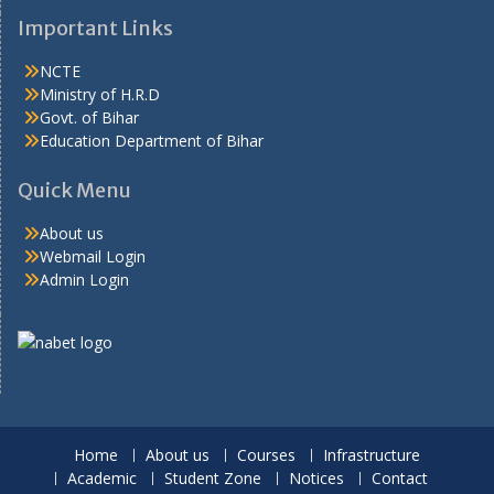
Important Links
NCTE
Ministry of H.R.D
Govt. of Bihar
Education Department of Bihar
Quick Menu
About us
Webmail Login
Admin Login
Home
About us
Courses
Infrastructure
Academic
Student Zone
Notices
Contact