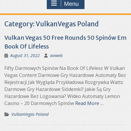
Menu
Category:
VulkanVegas Poland
Vulkan Vegas 50 Free Rounds 50 Spinów Em
Book Of Lifeless
August 31, 2022
aviweb
Fifty Darmowych Spinów Na Book Of Lifeless W Vulkan
Vegas Content Darmowe Gry Hazardowe Automaty Bez
Rejestracji Jak Wygląda Przykładowa Rozgrywka Watts
Darmowe Gry Hazardowe Siódemki? Jakie Są Gry
Hazardowe Bez Logowania? Wideo Automaty Lemon
Casino – 20 Darmowych Spinów
Read More …
VulkanVegas Poland