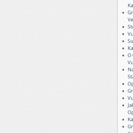
Ka
Gr
Ve
St
Vu
Su
Ka
O 
Vu
Na
St
Op
Gr
Vu
Ja
Op
Ka
Gr