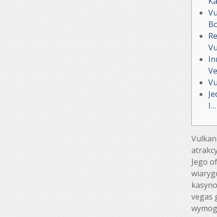
Ka
Vu
B
Re
Vu
In
Ve
Vu
Je
I…
Vulkan
atrakc
Jego of
wiaryg
kasyno
vegas g
wymogi