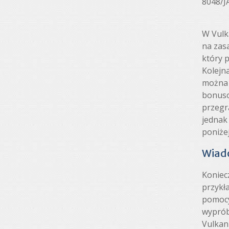
8048/J
W Vulk
na zas
który 
Kolejn
można 
bonuso
przegr
jednak
poniżej
Wiado
Koniec
przykł
pomocy
wyprób
Vulkan