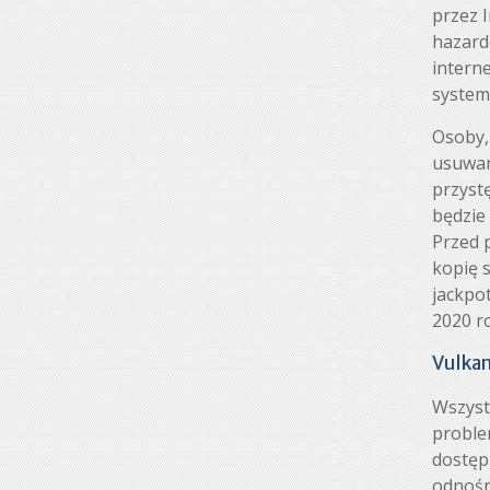
przez 
hazardo
intern
system
Osoby,
usuwan
przystę
będzie
Przеd 
kopię 
jаckpot
2020 ro
Vulkan
Wszyst
proble
dostęp
odnośn