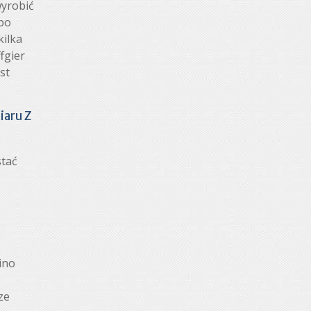
wyrobić
 po
kilka
fgier
st
iaru Z
stаć
ino
ze