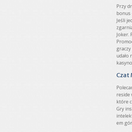
Przy dr
bonus 
Jeśli j
zgarni
Joker.
Promoc
graczy
udało n
kasyno
Czat
Poleca
reside
które 
Gry in
intele
em gór