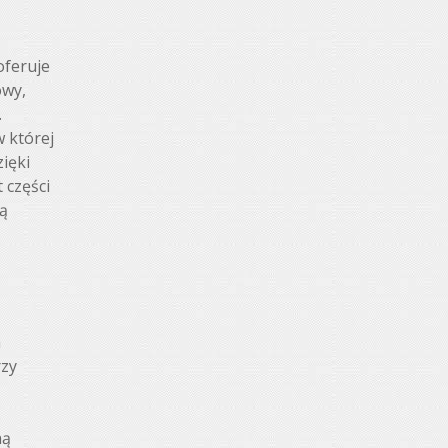
oferuje
owy,
.
 której
ięki
 części
ą
m
rzy
.
ną